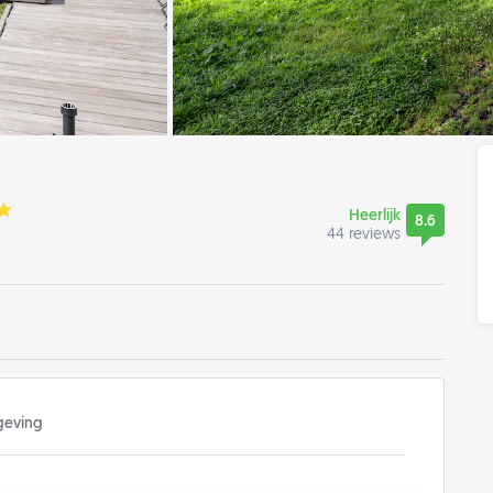
Heerlijk
8.6
44 reviews
eving