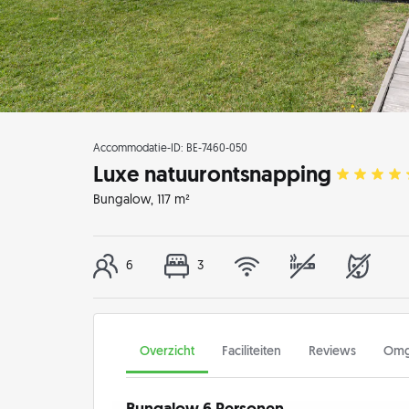
Accommodatie-ID: BE-7460-050
Luxe natuurontsnapping
Bungalow
, 117 m²
6
3
Overzicht
Faciliteiten
Reviews
Omg