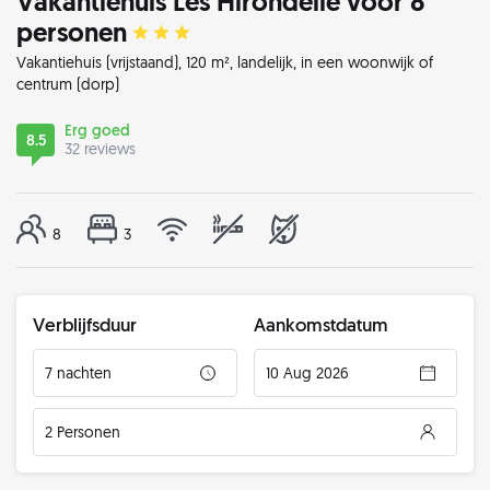
Vakantiehuis Les Hirondelle voor 8
personen
Vakantiehuis
(vrijstaand), 120 m², landelijk, in een woonwijk of
centrum (dorp)
Erg goed
8.5
32 reviews
8
3
Verblijfsduur
Aankomstdatum
7 nachten
10 Aug 2026
2 Personen