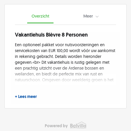
Overzicht
Meer
Vakantiehuis Bièvre 8 Personen
Een optioneel pakket voor nutsvoorzieningen en
servicekosten van EUR 100,00 wordt vóór uw aankomst
in rekening gebracht. Details worden hieronder
gegeven.<br> Dit vakantiehuis is rustig gelegen met
een prachtig uitzicht over de Ardense bossen en
weilanden, en biedt de perfecte mix van rust en
natuurschoon. Omgeven door weelderig groen is het
een ideale plek voor een groot gezin of een groep
vrienden die willen ontspannen en de natuur willen
+ Lees meer
verkennen. Het huis ligt op slechts 1 km van het
charmante dorpje Gros-Fays en op 4 km van het
populaire Vresse-sur-Semois. Het biedt ook
gemakkelijke toegang tot de historische stad Bouillon,
op 20 km afstand, bekend om zijn indrukwekkende
Powered by
kasteel. Stap naar buiten en u bevindt zich midden in