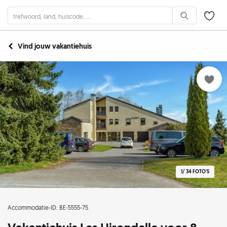
Vind jouw vakantiehuis
1/
34 FOTO'S
Accommodatie-ID: BE-5555-75